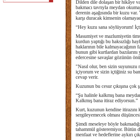
Dilden dile dolaşan bir hikâye va
bakmacı tavrıyla meydan okumayı ç
derenin aşağısında bir kuzu var.
karşı duracak kimsenin olamayaca
“Hey kuzu sana söylüyorum! İçti
Masumiyet ve mazlumiyetin timsali
kurdun yaptığı bu haksızlığı hay
haklarının bile kalmayacağının f
bunun gibi kurtlardan bazılarını 
edercesine savaşlar gözünün önü
"Nasıl olur, ben sizin suyunuzu n
içiyorum ve sizin içtiğiniz su b
cevap verir.
Kuzunun bu cesur çıkışına çok ş
“Şu halinle kalkmış bana meydan
Kalkmış bana itiraz ediyorsun.”
Kurt, kuzunun kendine itirazını
sergileyemecek olması düşüncesin
Şimdi meseleye böyle bakmadığımı
tahammül gösteremiyor. Bütün dü
menfaat ve hedeflerine aykırı çıkı