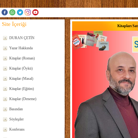
Site İçeriği
Kitapları Sat
DURAN ÇETİN
Yazar Hakkında
Kitaplar (Roman)
Kitaplar (Öykü)
Kitaplar (Masal)
Kitaplar (Eğitim)
Kitaplar (Deneme)
Basından
Söyleşiler
Konferans