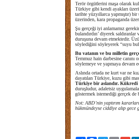
Terör örgütlerini maşa olarak ku
Türkiye gibi kendi ayakları üze
tarihte yüzyıllarca yapmıştır) b
üzerinden, kara propaganda üz
Şu gerçeği iyi anlamamız gereki
bulandırdın’ diyerek saldıranlar 
duruşuna devam etmektedir. Üzücü
söylediğini söyleyerek “suyu bul
Bu vatanın ve bu milletin gerç
Temmuz hain darbesine canını or
söylemeye ve yapmaya devam ed
Aslında ortada ne kurt var ne kuz
dayatılan Türkiye, kuzu gibi ma
Türkiye bir aslandır. Kükredi
duruşludur, adaletsiz uygulamala
göstermek istemediği gerçek d
Not: ABD’nin yaptırım kararları
hükmündeyse ciddiye alıp gece 