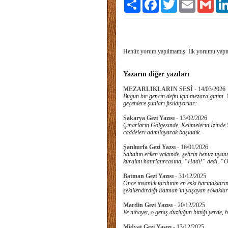
Paylaş
Facebook
Twitter
Email
Gmai
Henüz yorum yapılmamış. İlk yorumu yap
Yazarın diğer yazıları
MEZARLIKLARIN SESİ
-
14/03/2026
Bugün bir gencin defni için mezara gittim. 
geçenlere şunları fısıldıyorlar:
Sakarya Gezi Yazısı
-
13/02/2026
Çınarların Gölgesinde, Kelimelerin İzinde Sa
caddeleri adımlayarak başladık.
Şanlıurfa Gezi Yazsı
-
16/01/2026
Sabahın erken vaktinde, şehrin henüz uyanm
kuralını hatırlatırcasına, “Hadi!” dedi, “
Batman Gezi Yazısı
-
31/12/2025
Önce insanlık tarihinin en eski barınakla
şekillendirdiği Batman’ın yaşayan sokaklar
Mardin Gezi Yazısı
-
20/12/2025
Ve nihayet, o geniş düzlüğün bittiği yerde, 
Midyat Gezi Yasızı
-
13/12/2025