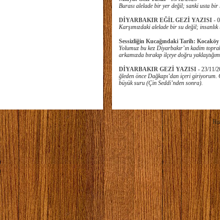
Burası alelade bir yer değil; sanki usta bir
DİYARBAKIR EĞİL GEZİ YAZISI
-
0
Karşımızdaki alelade bir su değil; insanlı
Sessizliğin Kucağındaki Tarih: Kocaköy
Yolumuz bu kez Diyarbakır’ın kadim toprak
arkamızda bırakıp ilçeye doğru yaklaştığımı
DİYARBAKIR GEZİ YAZISI
-
23/11/2
ğleden önce Dağkapı’dan içeri giriyorum.
büyük suru (Çin Seddi’nden sonra).
Hız