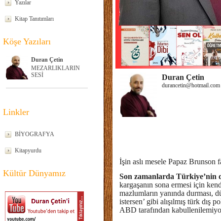
Yazılar
Kitap Tanıtımları
Köşe Yazıları
Duran Çetin
MEZARLIKLARIN
SESİ
Duran Çetin
durancetin@hotmail.com
Linkler
BİYOGRAFYA
Kitapyurdu
İşin aslı mesele Papaz Brunson f
Kültür Dünyamız
Son zamanlarda Türkiye’nin di
kargaşanın sona ermesi için kend
mazlumların yanında durması, dün
istersen’ gibi alışılmış türk dış p
ABD tarafından kabullenilemi