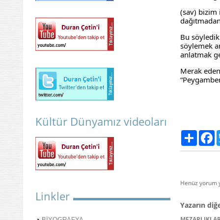
(sav) bizim 
dağıtmadan 
Bu söyledik
söylemek am
anlatmak ge
Merak eden 
“Peygamberi
Kültür Dünyamız videoları
Paylaş
F
Henüz yorum y
Linkler
Yazarın diğe
MEZARLIKLAR
BİYOGRAFYA