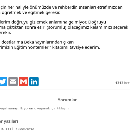
için her haliyle önümüzde ve rehberdir. İnsanları etrafımızdan

öğretmek ve eğitmek gerekir. 
lerim doğruyu gizlemek anlamına gelmiyor. Doğruyu

a çıktıktan sonra esiri (sorumlu) olacağımız kelamımızı seçerek

rekir.
dostlarıma Beka Yayınlarından çıkan

mizin Eğitim Yöntemleri” kitabımı tavsiye ederim.
acebook
Twitter
Email
Gmail
LinkedIn
1313
kez
Yorumlar
apılmamış. İlk yorumu yapmak için
tıklayın
r yazıları
IN SESİ
-
14/03/2026