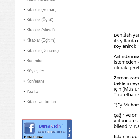
Kitaplar (Roman)
Kitaplar (Öykü)
Kitaplar (Masal)
Ben İlahiyat
ilk yıllard
Kitaplar (Eğitim)
söylenirdi: 
Kitaplar (Deneme)
Aslında insa
Basından
istemeden k
olmak gerek
Söyleşiler
Zaman zaman
Konferans
beklenmeye
için (Müslü
Yazılar
Ticarethane
Kitap Tanıtımları
"(Ey Muhamm
çağır ve on
yolundan sap
bilendir." N
İslam’ın öğ