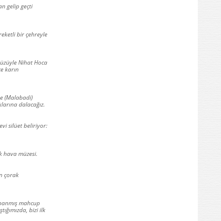
n gelip geçti
eketli bir çehreyle
yüzüyle Nihat Hoca
ce karın
ne (Malabadi)
larına dalacağız.
i silüet beliriyor:
ık hava müzesi.
ın çorak
kapanmış mahcup
ığımızda, bizi ilk