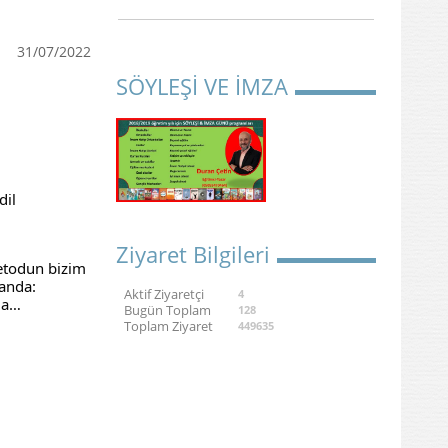
31/07/2022
SÖYLEŞİ VE İMZA
il

Ziyaret Bilgileri
todun bizim

anda:

Aktif Ziyaretçi
4
rda…
Bugün Toplam
128
Toplam Ziyaret
449635