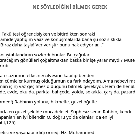
NE SÖYLEDİĞİNİ BİLMEK GEREK
 Fakültesi öğrencisiyken ve bitirdikten sonraki

a camide yaptığım vaaz ve konuşmalarda bana şu söz sıklıkla

"Biraz daha taşla! Ver veriştir bunu hak ediyorlar..." 
nı iştahlandıran sözlerdi bunlar. Bu çağrılar

ıracağım gönülleri çoğaltmaktan başka bir işe yarar mıydı? Muted
irdi. 
 sözümün etkisine/cilvesine kapılıp benden

n cümleler kurmuş olduğumun da farkındaydım. Ama nebevi me
man için) vaz geçilmez olduğunu bilmek gerekiyor. Hem de her al
de, evde, okulda, parkta, bahçede, yolda, sokakta, çarşıda, paza
ed!) Rabbinin yoluna, hikmetle, güzel öğütle
larla en güzel şekilde mücadele et. Şüphesiz senin Rabbin, kendi

anları en iyi bilendir. O, doğru yolda olanları da en iyi

ahl,125)
retisi ve yaşanabilirliği örneği Hz. Muhammed