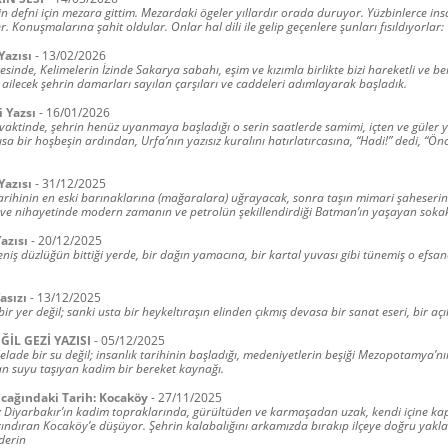
n defni için mezara gittim. Mezardaki ögeler yıllardır orada duruyor. Yüzbinlerce insa
. Konuşmalarına şahit oldular. Onlar hal dili ile gelip geçenlere şunları fısıldıyorlar:
Yazısı
-
13/02/2026
esinde, Kelimelerin İzinde Sakarya sabahı, eşim ve kızımla birlikte bizi hareketli ve ber
 ailecek şehrin damarları sayılan çarşıları ve caddeleri adımlayarak başladık.
i Yazsı
-
16/01/2026
vaktinde, şehrin henüz uyanmaya başladığı o serin saatlerde samimi, içten ve güler 
Kısa bir hoşbeşin ardından, Urfa’nın yazısız kuralını hatırlatırcasına, “Hadi!” dedi, “Ön
Yazısı
-
31/12/2025
tarihinin en eski barınaklarına (mağaralara) uğrayacak, sonra taşın mimari şaheseri
ve nihayetinde modern zamanın ve petrolün şekillendirdiği Batman’ın yaşayan sokak
azısı
-
20/12/2025
eniş düzlüğün bittiği yerde, bir dağın yamacına, bir kartal yuvası gibi tünemiş o efsanev
asızı
-
13/12/2025
bir yer değil; sanki usta bir heykeltıraşın elinden çıkmış devasa bir sanat eseri, bir aç
ĞİL GEZİ YAZISI
-
05/12/2025
elade bir su değil; insanlık tarihinin başladığı, medeniyetlerin beşiği Mezopotamya’n
an suyu taşıyan kadim bir bereket kaynağı.
ucağındaki Tarih: Kocaköy
-
27/11/2025
 Diyarbakır’ın kadim topraklarında, gürültüden ve karmaşadan uzak, kendi içine 
arındıran Kocaköy’e düşüyor. Şehrin kalabalığını arkamızda bırakıp ilçeye doğru yaklaşt
derin