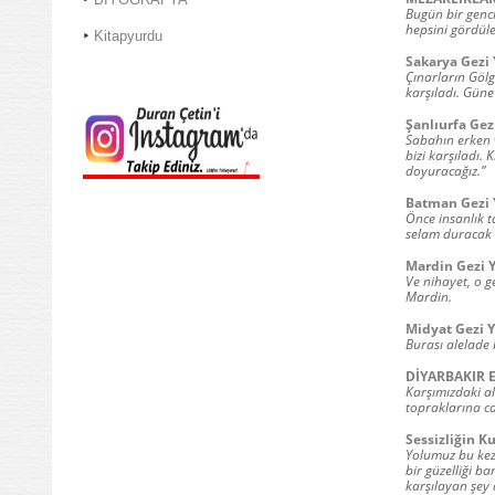
Bugün bir genci
hepsini gördüler
Kitapyurdu
Sakarya Gezi 
Çınarların Gölg
karşıladı. Güne
Şanlıurfa Gez
Sabahın erken 
bizi karşıladı. 
doyuracağız.”
Batman Gezi 
Önce insanlık 
selam duracak 
Mardin Gezi Y
Ve nihayet, o g
Mardin.
Midyat Gezi Y
Burası alelade 
DİYARBAKIR E
Karşımızdaki al
topraklarına c
Sessizliğin K
Yolumuz bu kez
bir güzelliği b
karşılayan şey 