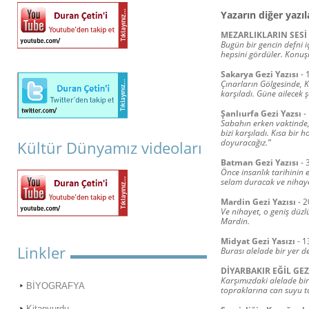
Yazarın diğer yazıl
MEZARLIKLARIN SESİ
Bugün bir gencin defni i
hepsini gördüler. Konuşma
Sakarya Gezi Yazısı
-
Çınarların Gölgesinde, Ke
karşıladı. Güne ailecek 
Şanlıurfa Gezi Yazsı
-
Sabahın erken vaktinde,
bizi karşıladı. Kısa bir 
doyuracağız.”
Kültür Dünyamız videoları
Batman Gezi Yazısı
-
Önce insanlık tarihinin
selam duracak ve nihaye
Mardin Gezi Yazısı
-
2
Ve nihayet, o geniş düzlü
Mardin.
Midyat Gezi Yasızı
-
1
Linkler
Burası alelade bir yer de
DİYARBAKIR EĞİL GEZİ
Karşımızdaki alelade bir
BİYOGRAFYA
topraklarına can suyu t
Kitapyurdu