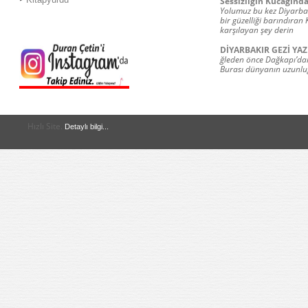
Sessizliğin Kucağında
Yolumuz bu kez Diyarba
bir güzelliği barındıran
karşılayan şey derin
DİYARBAKIR GEZİ YAZ
ğleden önce Dağkapı’dan
Burası dünyanın uzunlu
Hızlı Site.
Detaylı bilgi...