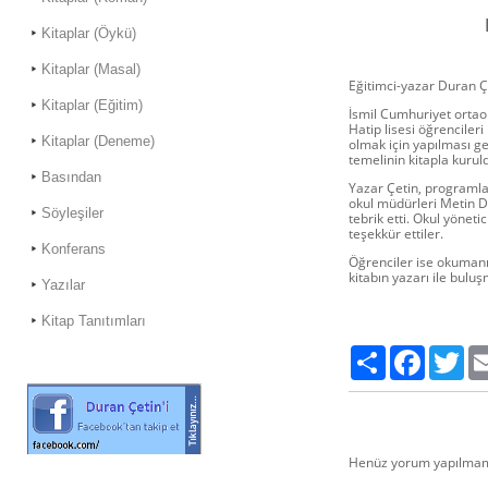
Kitaplar (Öykü)
Kitaplar (Masal)
Eğitimci-yazar Duran Ç
Kitaplar (Eğitim)
İsmil Cumhuriyet ortaoku
Hatip lisesi öğrenciler
Kitaplar (Deneme)
olmak için yapılması ge
temelinin kitapla kurul
Basından
Yazar Çetin, programl
okul müdürleri Metin 
Söyleşiler
tebrik etti. Okul yöneti
teşekkür ettiler.
Konferans
Öğrenciler ise okumanın
kitabın yazarı ile bulu
Yazılar
Kitap Tanıtımları
Paylaş
Facebook
Twi
Henüz yorum yapılmamı