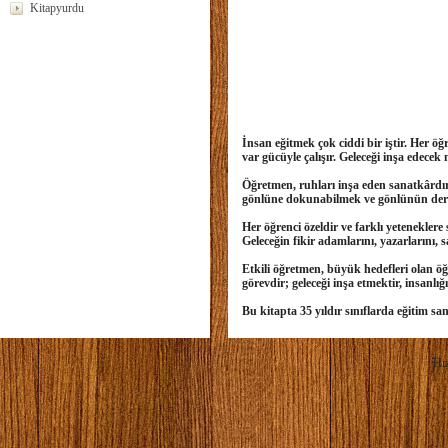
Kitapyurdu
İnsan eğitmek çok ciddi bir iştir. Her öğr
var gücüyle çalışır. Geleceği inşa edecek
Öğretmen, ruhları inşa eden sanatkârdır, g
gönlüne dokunabilmek ve gönlünün derinl
Her öğrenci özeldir ve farklı yeteneklere
Geleceğin fikir adamlarını, yazarlarını, sa
Etkili öğretmen, büyük hedefleri olan öğre
görevdir; geleceği inşa etmektir, insanlığ
Bu kitapta 35 yıldır sınıflarda eğitim s
Hız