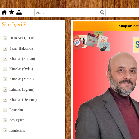
Site İçeriği
Kitapları Sat
DURAN ÇETİN
Yazar Hakkında
Kitaplar (Roman)
Kitaplar (Öykü)
Kitaplar (Masal)
Kitaplar (Eğitim)
Kitaplar (Deneme)
Basından
Söyleşiler
Konferans