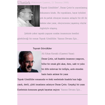
Ulutürk
(Hakimiyet Gazetesi, 21 Temmuz 2008)
“Toprak Gönüllüler”, Duran Çetin’in yayımlanmış
dokuzuncu kitabı. Bu toprakların, hayat öyküleri
çok da parlak olmayan insanını anlaşılır bir dil ile
kaleme alan yazar, okuyucusuna yaşanmış olaylar
örgüsüyle ulaşmış.
Şehirde yahut taşrada yaşayan sıradan insanımızın kendini
görebileceği bir roman Toprak Gönüllüler.
Yazının Devamı İçin...
Toprak Gönüllüler
Ali Erkan Kavaklı
(Gazeteci-Yazar)
Duran Çetin, saf Anadolu insanının yazgısını,
billur bir ırmak gibi akan, duru, sade ve yalın
bir dille mütevazı bir üslûpla, acele etmeden
hazin hazin anlatan bir yazar.
Toprak Gönüllüler
romanında ve öteki eserlerinde Anadolu’nun bağrı
yanık, dertli, çileli insanlarını anlatıyor Duran Çetin. Gerçekçi bir yazar.
Eserlerinin konusunu gerçek hayattan seçiyor.
Yazının Devamı İçin...