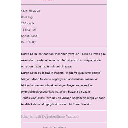
Yayın Yılı: 2008
İthal Kağıt
280 sayfa
13,5x21 cm
Karton Kapak
Dili: TÜRKÇE
Duran Çetin, saf Anadolu insanının yazgısını, billur bir ırmak gibi
akan, duru, sade ve yalın bir dille mütevazı bir üslûpla, acele
etmeden hazin hazin anlatan bir yazar.
Duran Çetin bu toprağın insanını, inanç ve kültürüyle birlikte
hikâye ediyor. Mevlânâ coğrafyasının insanlarını roman ve
hikâye kahramanı olarak anlatıyor. Heyecan ve zevkle
okunabilecek eserler kaleme alıyor. Başarılı bir yazar.
Toprak Gönüllüler, tecrübeli bir yazarın sağlam bir kurgu ve sade
bir dille kaleme aldığı güzel bir eser.
Ali Erkan Kavaklı
Kitapla İlgili Değerlendirme Yazıları:
Toprak Gönüllüler