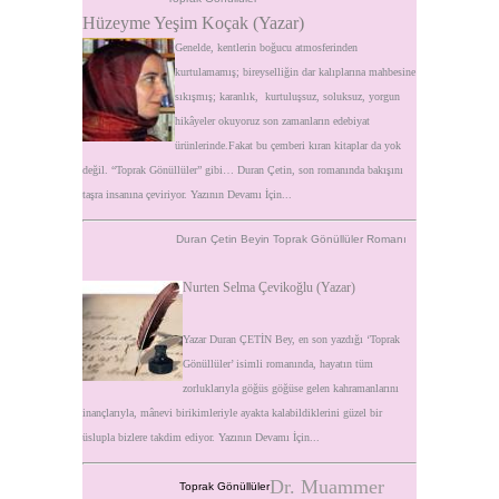
Hüzeyme Yeşim Koçak (Yazar)
Genelde, kentlerin boğucu atmosferinden
kurtulamamış; bireyselliğin dar kalıplarına mahbesine
sıkışmış; karanlık,
kurtuluşsuz, soluksuz, yorgun
hikâyeler okuyoruz son zamanların edebiyat
ürünlerinde.
Fakat bu çemberi kıran kitaplar da yok
değil. “Toprak Gönüllüler” gibi… Duran Çetin, son romanında bakışını
taşra insanına çeviriyor.
Yazının Devamı İçin...
Duran Çetin Beyin Toprak Gönüllüler Romanı
Nurten Selma Çevikoğlu (Yazar)
Yazar Duran ÇETİN Bey, en son yazdığı ‘Toprak
Gönüllüler’ isimli romanında, hayatın tüm
zorluklarıyla göğüs göğüse gelen kahramanlarını
inançlarıyla, mânevi birikimleriyle ayakta kalabildiklerini güzel bir
üslupla bizlere takdim ediyor.
Yazının Devamı İçin...
Dr. Muammer
Toprak Gönüllüler