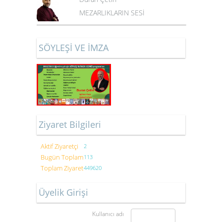
MEZARLIKLARIN SESİ
SÖYLEŞİ VE İMZA
Ziyaret Bilgileri
Aktif Ziyaretçi
2
Bugün Toplam
113
Toplam Ziyaret
449620
Üyelik Girişi
Kullanıcı adı