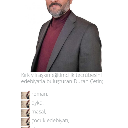
Kırk
yılı aşkın eğitimcilik tecrübesini
edebiyatla buluşturan
Duran Çetin
;
roman
,
öykü
,
masal
,
çocuk edebiyatı
,