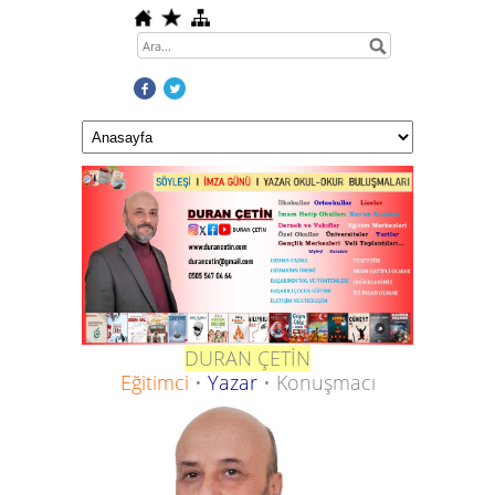
DURAN ÇETİN
Eğitimci
•
Yazar
• Konuşmacı