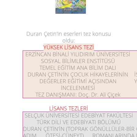
Duran Çetin'in eserleri tez konusu
oldu:
YÜKSEK LİSANS TEZİ
ERZİNCAN BİNALİ YILIDIRIM ÜNİVERSİTESİ
SOSYAL BİLİMLER ENSTİTÜSÜ
TEMEL EĞİTİM ANA BİLİM DALI
DURAN ÇETİN'İN ÇOCUK HİKAYELERİNİN
DEĞERLER EĞİTİMİ AÇISINDAN
İNCELENMESİ
TEZ DANIŞMANI:
Doç. Dr. Ali Çiçek
LİSANS TEZLERİ
SELÇUK ÜNİVERSİTESİ EDEBİYAT FAKÜLTESİ
TÜRK DİLİ VE EDEBİYATI BÖLÜMÜ
DURAN ÇETİN’İN (TOPRAK GÖNÜLLÜLER-BİR
ADIM ÖTESİ-CÜNEYT) ROMANLARINDA