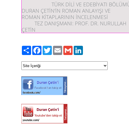
TÜRK DİLİ VE EDEBİYATI BÖLÜ
DURAN ÇETİN'İN ROMAN ANLAYIŞI VE
ROMAN KİTAPLARININ İNCELENMESİ
TEZ DANIŞMANI:
PROF. DR. NURULLAH
ÇETİN
Paylaş
Facebook
Twitter
Email
Gmail
LinkedIn