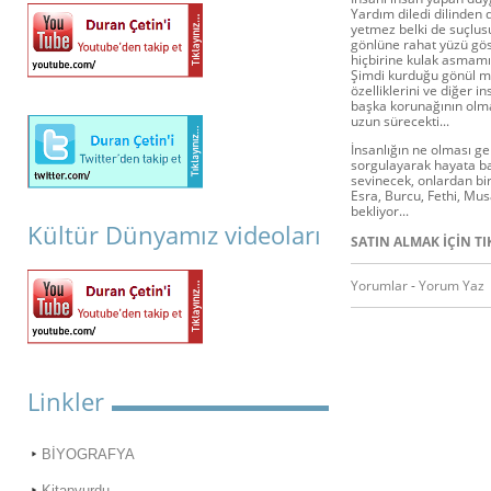
Yardım diledi dilinden 
yetmez belki de suçlus
gönlüne rahat yüzü gös
hiçbirine kulak asmamı
Şimdi kurduğu gönül ma
özelliklerini ve diğer i
başka korunağının olma
uzun sürecekti...
İnsanlığın ne olması ge
sorgulayarak hayata bak
sevinecek, onlardan bir
Esra, Burcu, Fethi, Mus
bekliyor...
Kültür Dünyamız videoları
SATIN ALMAK İÇİN TI
Yorumlar
-
Yorum Yaz
Linkler
BİYOGRAFYA
Kitapyurdu