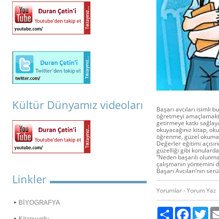
Kültür Dünyamız videoları
Başarı avcıları isimli b
öğretmeyi amaçlamaktad
getirmeye katkı sağlayac
okuyacağınız kitap, okum
öğrenme, güzel okuma v
Değerler eğitimi açısın
güzelliği gibi konulard
“Neden başarılı olunmal
çalışmanın yöntemini d
Başarı Avcıları’nın ser
Linkler
Yorumlar
-
Yorum Yaz
BİYOGRAFYA
Paylaş
Facebook
Twi
Kitapyurdu