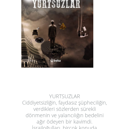
YURTSUZLAR
Ciddiyetsizliğin, faydasız şüpheciliğin,
verdikleri sözlerden sürekli
dönmenin ve yalancılığın bedelini
ağır ödeyen bir kavimdi.
İsrailoğulları, birçok konuda