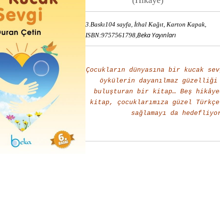
(Hikâye)
3.Baskı
104 sayfa, İthal Kağıt, Karton Kapak,
Beka Yayınları
ISBN:9757561798,
Çocukların dünyasına bir kucak sev
öykülerin dayanılmaz güzelliği
buluşturan bir kitap…
Beş hikâye
kitap, çocuklarımıza güzel Türkçe
sağlamayı da hedefliyo