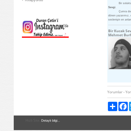
Bir soluk
Sevgi
.
Çumra doğ
dönen yazarımız, ç
seslenişin en anla
Bir Kucak Se
Mehmet Bur
Yorumlar
-
Yo
Paylaş
F
Hızlı Site.
Detaylı bilgi...