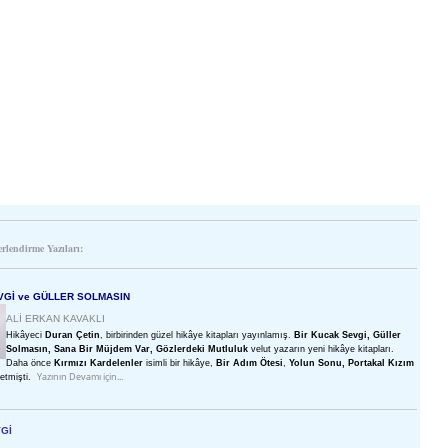
erlendirme Yazıları:
VGİ ve GÜLLER SOLMASIN
ALİ ERKAN KAVAKLI
Hikâyeci
Duran Çetin
, birbirinden güzel hikâye kitapları yayınlamış.
Bir Kucak Sevgi, Güller
Solmasın, Sana Bir Müjdem Var, Gözlerdeki Mutluluk
velut yazarın yeni hikâye kitapları.
Daha önce
Kırmızı Kardelenler
isimli bir hikâye,
Bir Adım Ötesi
,
Yolun Sonu, Portakal Kızım
Yazının Devamı için...
etmişti.
Gİ