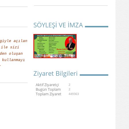
SÖYLEŞİ VE İMZA
giyle açılan
 ile sizi
den oluşan
 kullanmayı
r
Ziyaret Bilgileri
Aktif Ziyaretçi
2
Bugün Toplam
2
Toplam Ziyaret
449363