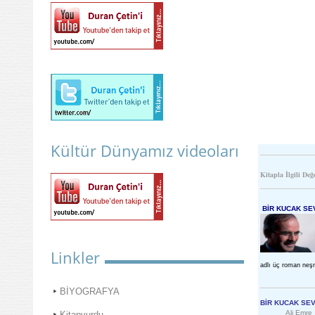
Kültür Dünyamız videoları
Kitapla İlgili Değ
BİR KUCAK SE
Linkler
adlı üç roman neşr
BİYOGRAFYA
BİR KUCAK SEV
Ali Emre
Kitapyurdu