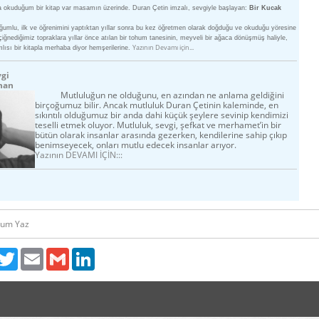
ta okuduğum bir kitap var masamın üzerinde. Duran Çetin imzalı, sevgiyle başlayan:
Bir Kucak
umlu, ilk ve öğrenimini yaptıktan yıllar sonra bu kez öğretmen olarak doğduğu ve okuduğu yöresine
iğnediğimiz topraklara yıllar önce atılan bir tohum tanesinin, meyveli bir ağaca dönüşmüş haliyle,
Yazının Devamı için...
mlısı bir kitapla merhaba diyor hemşerilerine.
vgi
han
Mutluluğun ne olduğunu, en azından ne anlama geldiğini
birçoğumuz bilir. Ancak mutluluk Duran Çetinin kaleminde, en
sıkıntılı olduğumuz bir anda dahi küçük şeylere sevinip kendimizi
teselli etmek oluyor. Mutluluk, sevgi, şefkat ve merhamet’in bir
bütün olarak insanlar arasında gezerken, kendilerine sahip çıkıp
benimseyecek, onları mutlu edecek insanlar arıyor.
Yazının DEVAMI İÇİN:::
rum Yaz
acebook
Twitter
Email
Gmail
LinkedIn