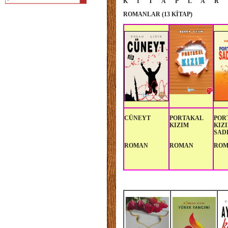
K İ T A P L A R
ROMANLAR (13 KİTAP)
CÜNE
YT
PORTAKAL
POR
KIZIM
KIZ
SAD
ROMAN
ROMAN
RO