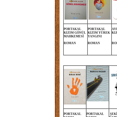
PORTAKAL
PORTAKAL
AY
KIZIM GÖNÜL
KIZIM YÜREK
KI
MAHKEMESİ
YANGINI
ROMAN
ROMAN
RO
PORTAKAL
PORTAKAL
ŞEK