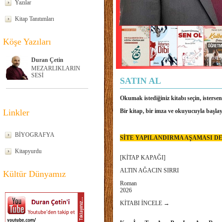
Yazılar
Kitap Tanıtımları
Köşe Yazıları
Duran Çetin
MEZARLIKLARIN
SESİ
SATIN AL
Okumak istediğiniz kitabı seçin, isterse
Bir kitap, bir imza ve okuyucuyla başlay
Linkler
BİYOGRAFYA
SİTE YAPILANDIRMA AŞAMASI DE
Kitapyurdu
[KİTAP KAPAĞI]
ALTIN AĞACIN SIRRI
Kültür Dünyamız
Roman
2026
KİTABI İNCELE →